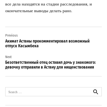
все дела находятся на стадии расследования, и
окончательные выводы делать рано.
Навигация
Previous
по
Акимат Астаны прокомментировал возможный
записям
отпуск Касымбека
Next
Безответственный отец оставил дочь у знакомого:
девочку отправили в Астану для нищенствования
Search
for:
Search