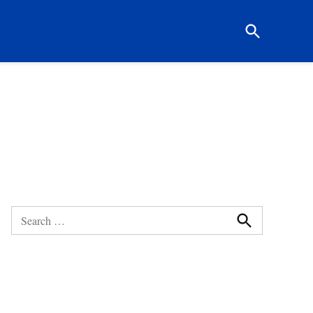
Open
Search
Search
for:
Search