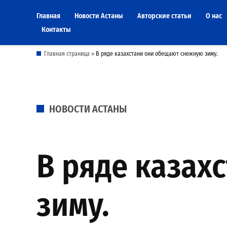
Skip
Главная
Новости Астаны
Авторские статьи
О нас
to
Контакты
content
Главная страница
»
В ряде казахстани они обещают снежную зиму.
POSTED
НОВОСТИ АСТАНЫ
IN
В ряде казах
зиму.