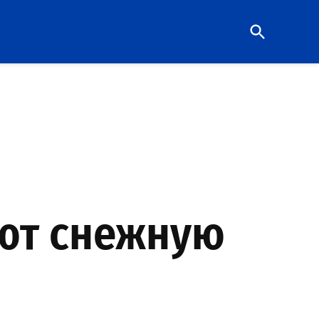
Open
Search
ают снежную