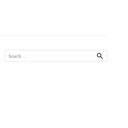
Search
for:
Search