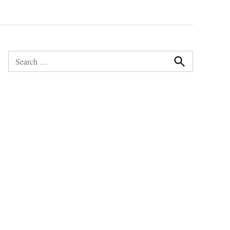
Search
for:
Search