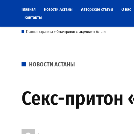
Skip
Главная
Новости Астаны
Авторские статьи
О нас
to
Контакты
content
Главная страница
»
Секс-притон «накрыли» в Астане
POSTED
НОВОСТИ АСТАНЫ
IN
Секс-притон 