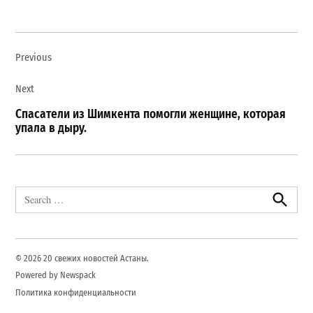
Навигация
Previous
по
записям
Next
Спасатели из Шимкента помогли женщине, которая
упала в дыру.
Search
for:
Search
© 2026 20 свежих новостей Астаны.
Powered by Newspack
Политика конфиденциальности