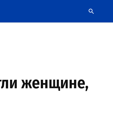
Open
Search
гли женщине,