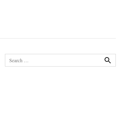
Search
for:
Search