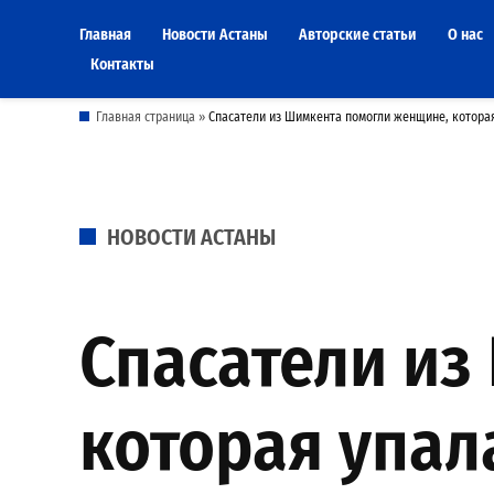
Skip
Главная
Новости Астаны
Авторские статьи
О нас
to
Контакты
content
Главная страница
»
Спасатели из Шимкента помогли женщине, которая
POSTED
НОВОСТИ АСТАНЫ
IN
Спасатели из
которая упал