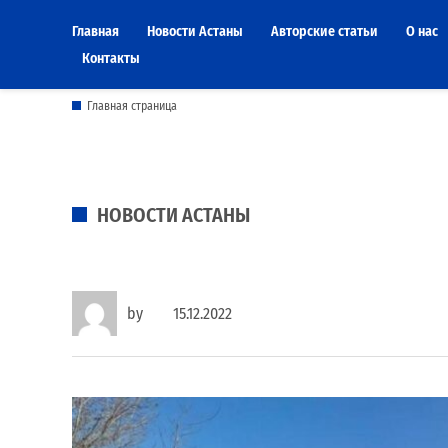
Skip
Главная
Новости Астаны
Авторские статьи
О нас
to
Контакты
content
Главная страница
POSTED
НОВОСТИ АСТАНЫ
IN
by
15.12.2022