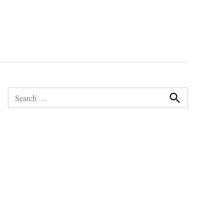
Search
for:
Search