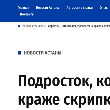
Skip
Главная
Новости Астаны
Авторские статьи
О нас
to
Контакты
content
Главная страница
»
Подросток, который подозревается в краже скрипк
POSTED
НОВОСТИ АСТАНЫ
IN
Подросток, к
краже скрипк