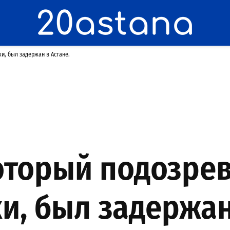
и, был задержан в Астане.
оторый подозрев
и, был задержан