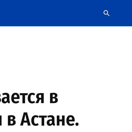
Open
Search
ается в
 в Астане.