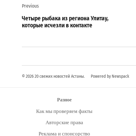
Previous
по
Четыре рыбака из региона Улитау,
записям
которые исчезли в контакте
© 2026 20 свежих новостей Астаны.
Powered by Newspack
Разное
Как мы проверяем факты
Авторские права
Реклама и спонсорство