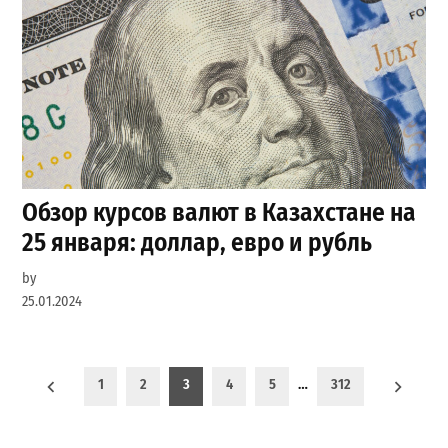
Обзор курсов валют в Казахстане на
25 января: доллар, евро и рубль
by
25.01.2024
Пагинация
1
2
3
4
5
…
312
записей