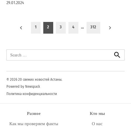
29.01.2024
Пагинация
1
2
3
4
…
312
записей
Search
for:
Search
© 2026 20 свежих новостей Астаны.
Powered by Newspack
Политика конфиденциальности
Разное
Кто мы
Как мы проверяем факты
О нас