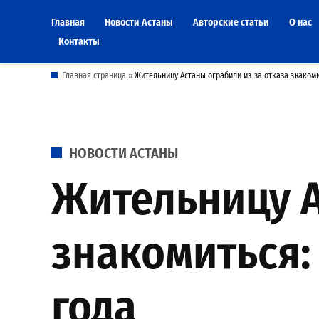
Skip
Главная
Новости Астаны
Авторские статьи
О нас
to
Контакты
content
Главная страница
»
Жительницу Астаны ограбили из-за отказа знакоми
POSTED
НОВОСТИ АСТАНЫ
IN
Жительницу А
знакомиться:
года