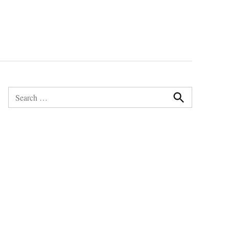
Search
for:
Search