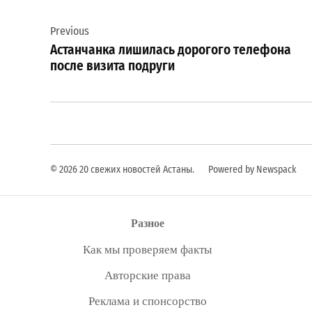
Навигация
Previous
по
Астанчанка лишилась дорогого телефона
записям
после визита подруги
© 2026 20 свежих новостей Астаны.
Powered by Newspack
Разное
Как мы проверяем факты
Авторские права
Реклама и спонсорство