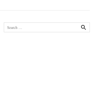
Search
for:
Search