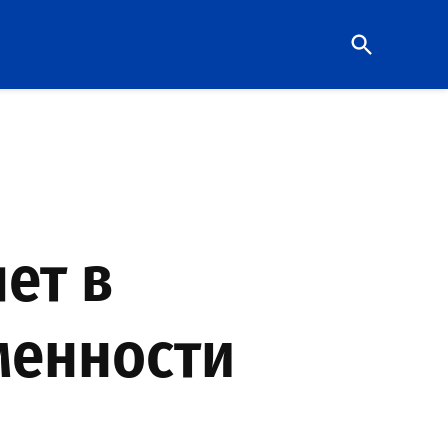
Open
Search
ет в
менности