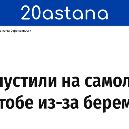
е из-за беременности
устили на самол
тобе из-за бере