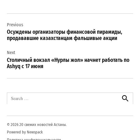
Навигация
Previous
по
Осуждены организаторы финансовой пирамиды,
записям
продававшие казахстанцам фальшивые акции
Next
Столичный вокзал «Нурлы жол» начнет работать по
Ashyq с 17 июня
Search
for:
Search
© 2026 20 свежих новостей Астаны.
Powered by Newspack
Политика конфиденциальности