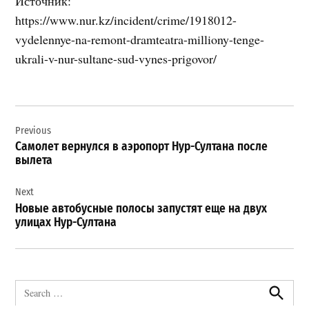
Источник:
https://www.nur.kz/incident/crime/1918012-
vydelennye-na-remont-dramteatra-milliony-tenge-
ukrali-v-nur-sultane-sud-vynes-prigovor/
Навигация
Previous
по
Самолет вернулся в аэропорт Нур-Султана после
записям
вылета
Next
Новые автобусные полосы запустят еще на двух
улицах Нур-Султана
Search
for:
Search