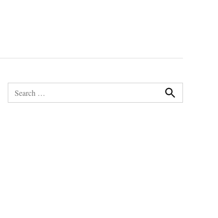
Search
for:
Search