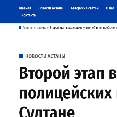
Skip
Главная
Новости Астаны
Авторские статьи
О нас
to
Контакты
content
Главная страница
»
Второй этап вакцинации: учителей и полицейских 
POSTED
НОВОСТИ АСТАНЫ
IN
Второй этап 
полицейских 
Султане