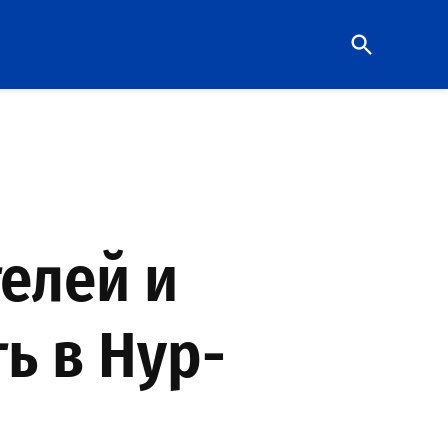
Open
Search
телей и
ь в Нур-