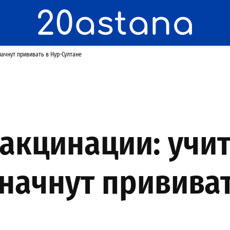
начнут прививать в Нур-Султане
вакцинации: учи
начнут прививат