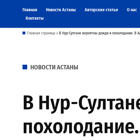
Skip
Главная
Новости Астаны
Авторские статьи
О нас
to
Контакты
content
Главная страница
»
В Нур-Султане вероятны дожди и похолодание. В 
POSTED
НОВОСТИ АСТАНЫ
IN
В Нур-Султан
похолодание.