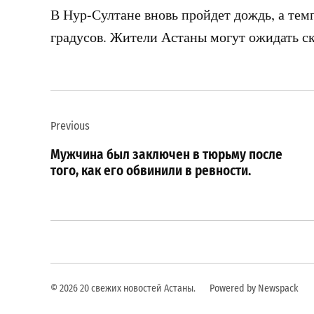
В Нур-Султане вновь пройдет дождь, а тем
градусов. Жители Астаны могут ожидать ско
Навигация
Previous
по
Мужчина был заключен в тюрьму после
записям
того, как его обвинили в ревности.
© 2026 20 свежих новостей Астаны.
Powered by Newspack