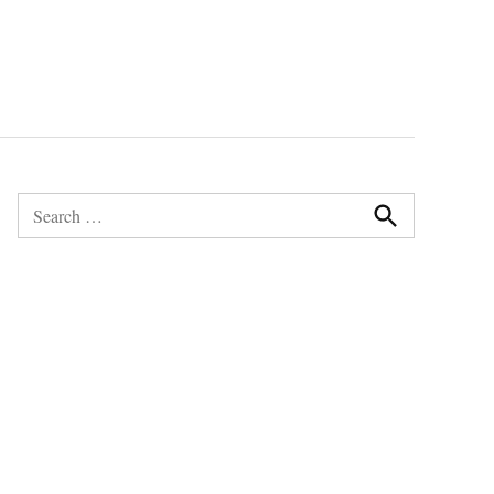
Search
for:
Search