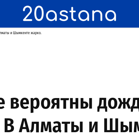
Алматы и Шымкенте жарко.
е вероятны дожд
 В Алматы и Шы