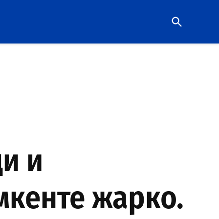
Open
Search
и и
мкенте жарко.