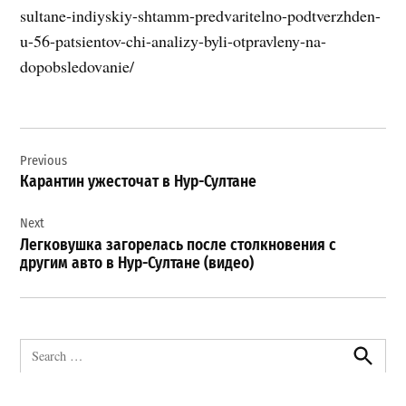
sultane-indiyskiy-shtamm-predvaritelno-podtverzhden-
u-56-patsientov-chi-analizy-byli-otpravleny-na-
dopobsledovanie/
Навигация
Previous
по
Карантин ужесточат в Нур-Султане
записям
Next
Легковушка загорелась после столкновения с
другим авто в Нур-Султане (видео)
Search
for:
Search