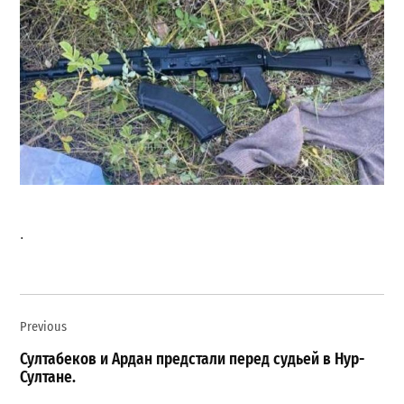
.
Навигация
Previous
по
записям
Султабеков и Ардан предстали перед судьей в Нур-
Султане.