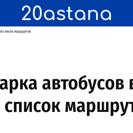
ый список маршрутов
арка автобусов в
 список маршру