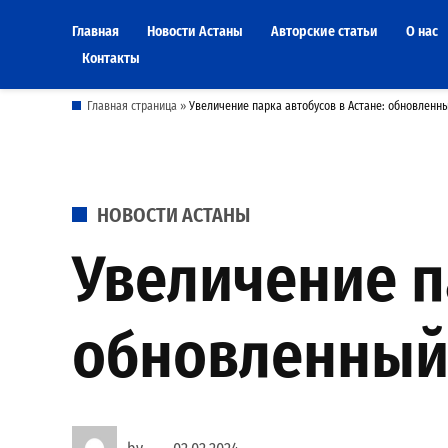
Skip
Главная
Новости Астаны
Авторские статьи
О нас
to
Контакты
content
Главная страница
»
Увеличение парка автобусов в Астане: обновленн
POSTED
НОВОСТИ АСТАНЫ
IN
Увеличение п
обновленный