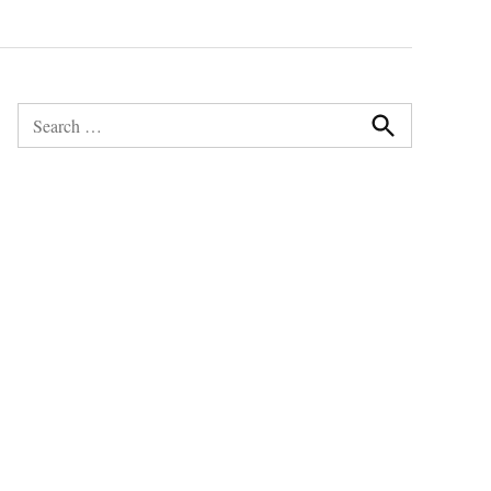
Search
for:
Search