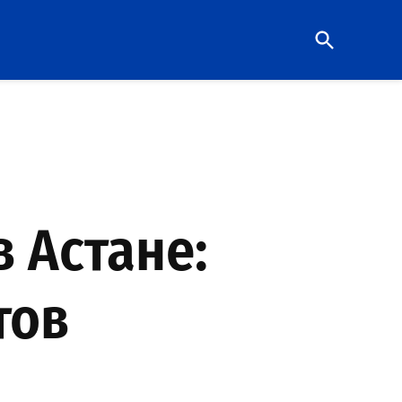
Open
Search
 Астане:
тов