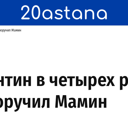
 поручил Мамин
нтин в четырех 
оручил Мамин