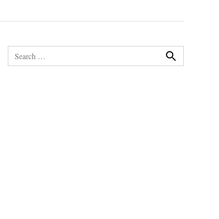
Search
for:
Search