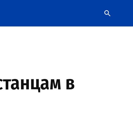
Open
Search
станцам в