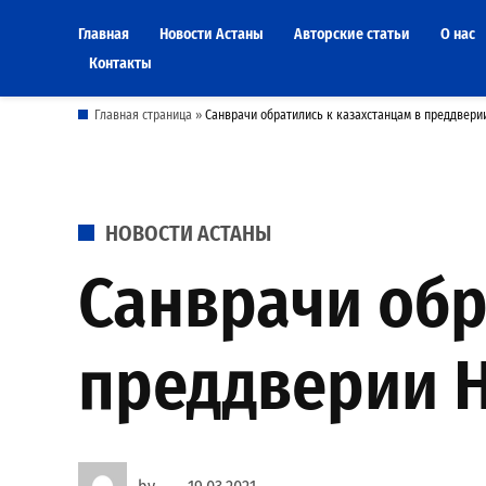
Skip
Главная
Новости Астаны
Авторские статьи
О нас
to
Контакты
content
Главная страница
»
Санврачи обратились к казахстанцам в преддвери
POSTED
НОВОСТИ АСТАНЫ
IN
Санврачи обр
преддверии 