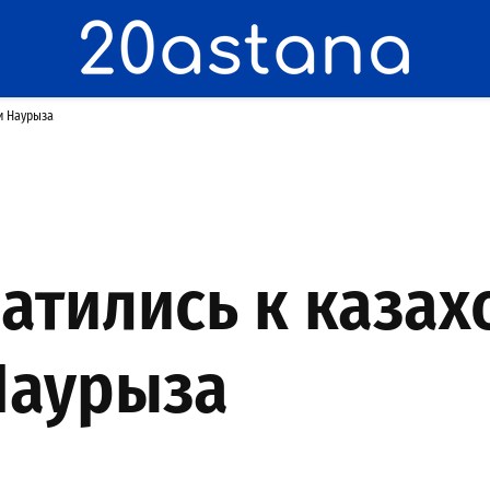
и Наурыза
атились к казах
Наурыза