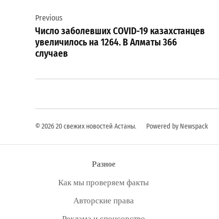
Навигация
Previous
по
Число заболевших COVID-19 казахстанцев
записям
увеличилось на 1264. В Алматы 366
случаев
© 2026 20 свежих новостей Астаны.
Powered by Newspack
Разное
Как мы проверяем факты
Авторские права
Реклама и спонсорство