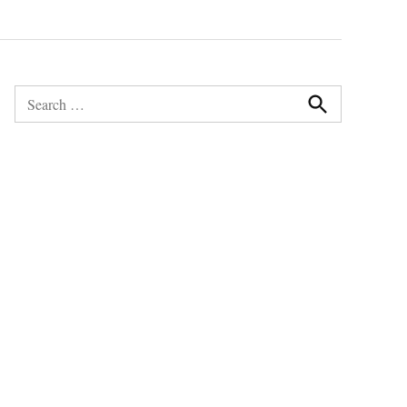
Search
for:
Search