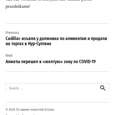
prazdnikami/
Навигация
Previous
по
Cadillac изъяли у должника по алиментам и продали
записям
на торгах в Нур-Султане
Next
Алматы перешел в «желтую» зону по COVID-19
Search
for:
Search
© 2026 20 свежих новостей Астаны.