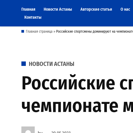
Skip
Главная
Новости Астаны
Авторские статьи
О нас
to
Контакты
content
Главная страница
»
Российские спортсмены доминируют на чемпионате
POSTED
НОВОСТИ АСТАНЫ
IN
Российские 
чемпионате м