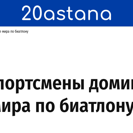
 мира по биатлону
спортсмены доми
ира по биатлон