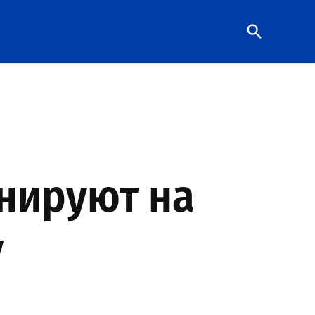
Open
Search
нируют на
у