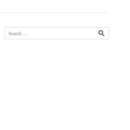
Search
for:
Search