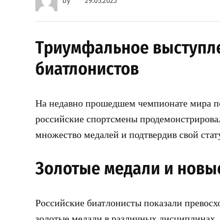
by
29.05.2023
Триумфальное выступл
биатлонистов
На недавно прошедшем чемпионате мира по
российские спортсмены продемонстрировал
множество медалей и подтвердив свой ста
Золотые медали и новы
Российские биатлонисты показали превосхо
золотые медали в различных дисциплинах. 