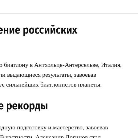
ение российских
 биатлону в Антхольце-Антерсельве, Италия,
и выдающиеся результаты, завоевав
тус сильнейших биатлонистов планеты.
е рекорды
дную подготовку и мастерство, завоевав
В частности, Александр Логинов стал