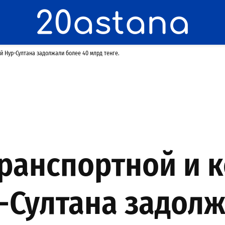
й Нур-Султана задолжали более 40 млрд тенге.
транспортной и 
-Султана задолж