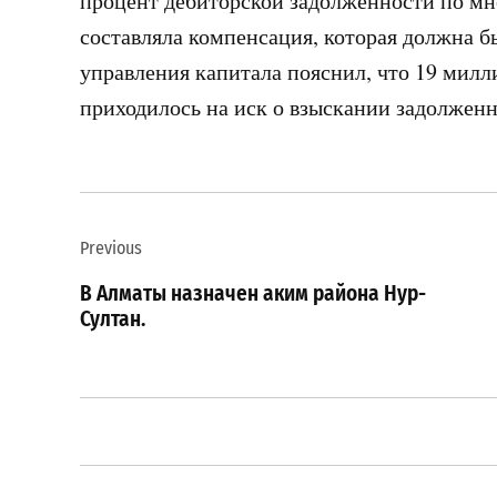
процент дебиторской задолженности по мно
составляла компенсация, которая должна б
управления капитала пояснил, что 19 милл
приходилось на иск о взыскании задолженн
Навигация
Previous
по
В Алматы назначен аким района Нур-
записям
Султан.