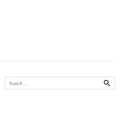
Search
for:
Search