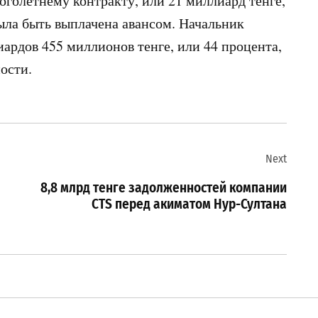
голетнему контракту, или 21 миллиард тенге,
ыла быть выплачена авансом. Начальник
иардов 455 миллионов тенге, или 44 процента,
ости.
Next
8,8 млрд тенге задолженностей компании
CTS перед акиматом Нур-Султана