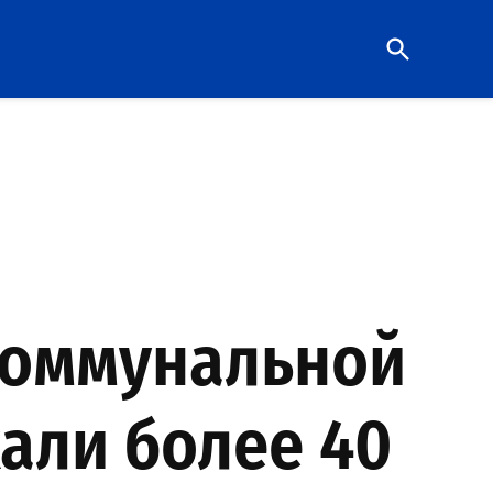
Open
Search
коммунальной
али более 40