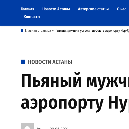
Skip
Главная
Новости Астаны
Авторские статьи
О нас
to
Контакты
content
Главная страница
»
Пьяный мужчина устроил дебош в аэропорту Нур-Су
POSTED
НОВОСТИ АСТАНЫ
IN
Пьяный мужч
аэропорту Нур