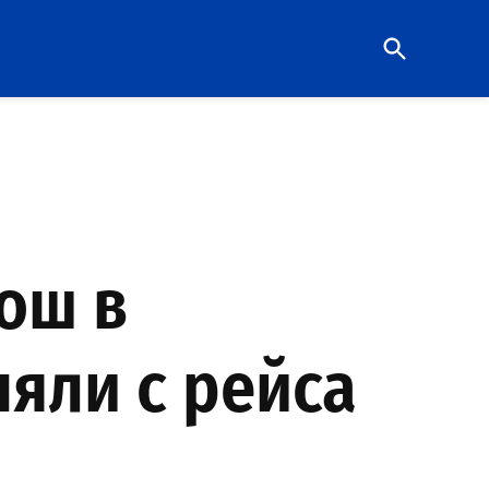
Open
Search
ош в
няли с рейса