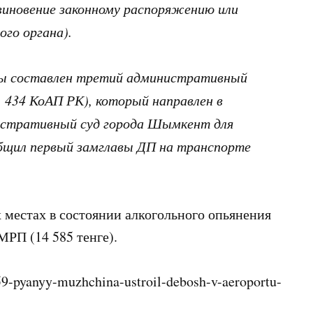
повиновение законному распоряжению или
го органа).
ны составлен третий административный
т. 434 КоАП РК), который направлен в
стративный суд города Шымкент для
общил первый замглавы ДП на транспорте
х местах в состоянии алкогольного опьянения
РП (14 585 тенге).
59-pyanyy-muzhchina-ustroil-debosh-v-aeroportu-