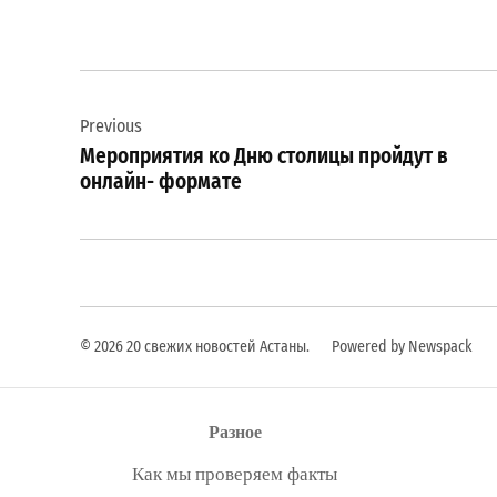
Навигация
Previous
по
Мероприятия ко Дню столицы пройдут в
записям
онлайн- формате
© 2026 20 свежих новостей Астаны.
Powered by Newspack
Разное
Как мы проверяем факты