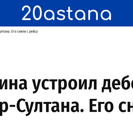
лтана. Его сняли с рейса
ина устроил деб
-Султана. Его с