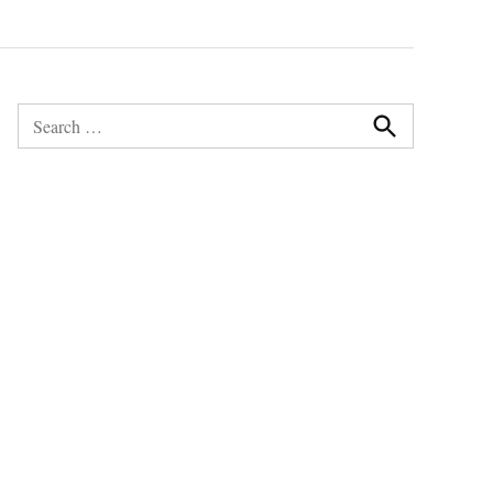
Search
for:
Search