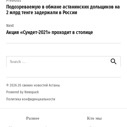
Previous
по
Подозреваемую в обмане астанинских дольщиков на
записям
2 млрд тенге задержали в России
Next
Акция «Сундет-2021» проходит в столице
Search
for:
Search
© 2026 20 свежих новостей Астаны.
Powered by Newspack
Политика конфиденциальности
Разное
Кто мы