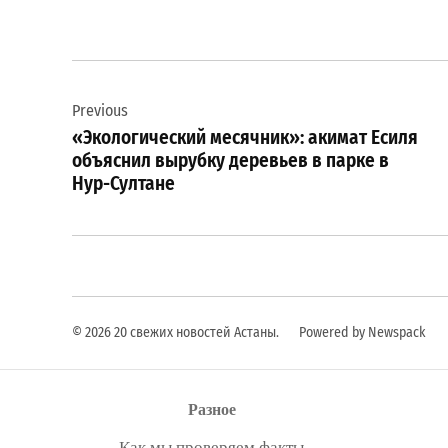
Навигация
Previous
по
«Экологический месячник»: акимат Есиля
записям
объяснил вырубку деревьев в парке в
Нур-Султане
© 2026 20 свежих новостей Астаны.
Powered by Newspack
Разное
Как мы проверяем факты