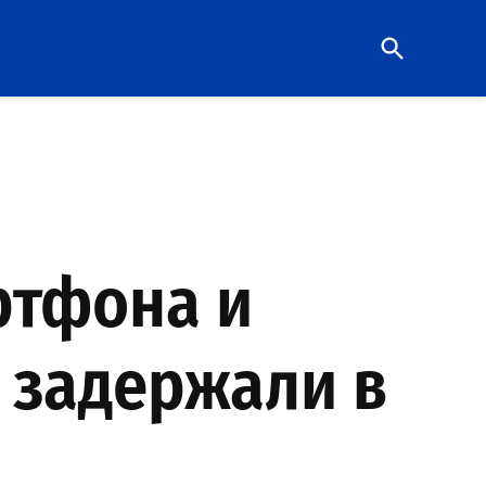
Open
Search
ртфона и
е задержали в