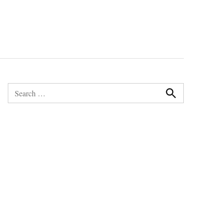
Search
for:
Search