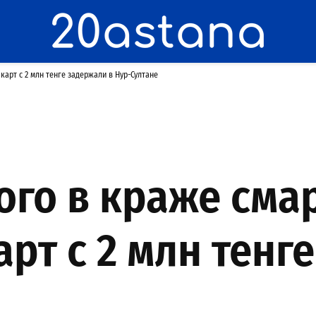
арт с 2 млн тенге задержали в Нур-Султане
го в краже сма
рт с 2 млн тенг