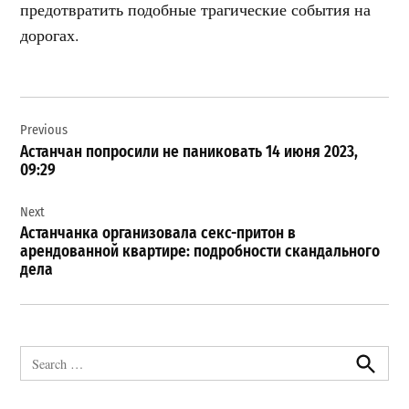
предотвратить подобные трагические события на
дорогах.
Навигация
Previous
по
Астанчан попросили не паниковать 14 июня 2023,
записям
09:29
Next
Астанчанка организовала секс-притон в
арендованной квартире: подробности скандального
дела
Search
for:
Search