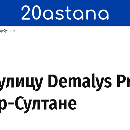
ур-Султане
улицу Demalys 
р-Султане