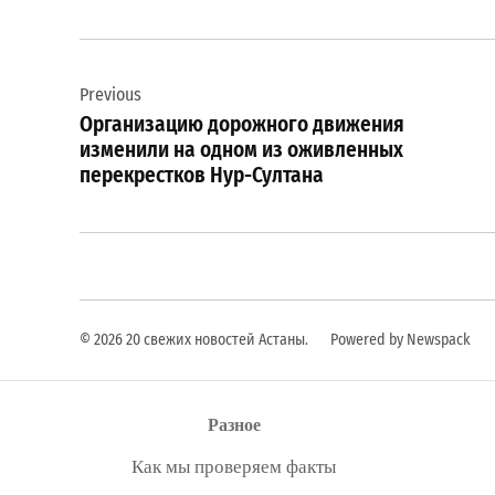
Навигация
Previous
по
Организацию дорожного движения
записям
изменили на одном из оживленных
перекрестков Нур-Султана
© 2026 20 свежих новостей Астаны.
Powered by Newspack
Разное
Как мы проверяем факты