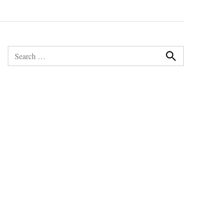
Search
for:
Search