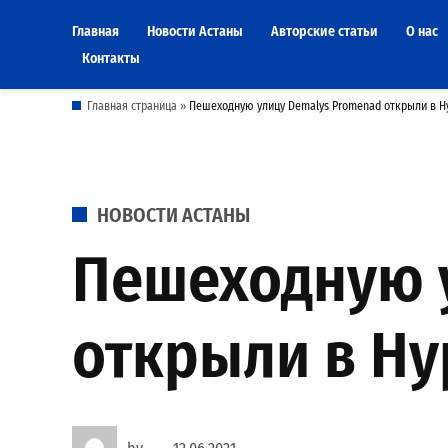
Skip
Главная
Новости Астаны
Авторские статьи
О нас
to
Контакты
content
Главная страница
»
Пешеходную улицу Demalys Promenad открыли в Н
POSTED
НОВОСТИ АСТАНЫ
IN
Пешеходную 
открыли в Ну