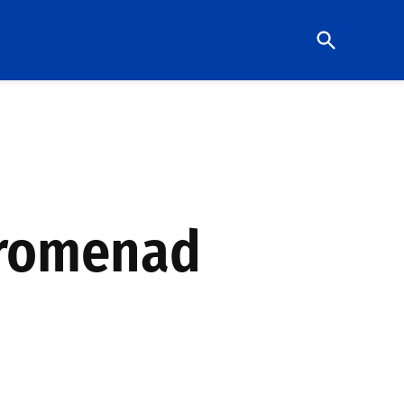
Open
Search
Promenad