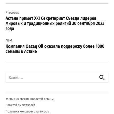
Навигация
Previous
по
Астана примет XXI Секретариат Съезда лидеров
записям
мировых и традиционных религий 30 сентября 2023
года
Next
Компания Qazaq Oil оказала поддержку более 1000
семьям в Астане
Search
for:
Search
© 2026 20 свежих новостей Астаны.
Powered by Newspack
Политика конфиденциальности