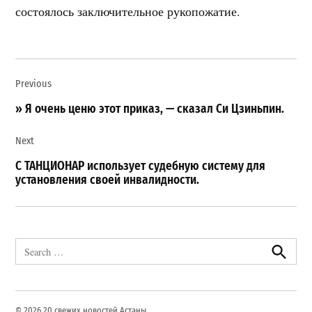
состоялось заключительное рукопожатие.
Навигация
Previous
по
записям
» Я очень ценю этот приказ, — сказал Си Цзиньпин.
Next
С ТАНЦИОНАР использует судебную систему для
установления своей инвалидности.
Search
for:
Search
© 2026 20 свежих новостей Астаны.