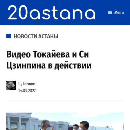
Skip
to
Menu
content
POSTED
НОВОСТИ АСТАНЫ
IN
Видео Токайева и Си
Цзинпина в действии
by
lerume
14.09.2022