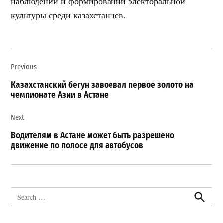
наблюдении и формировании электоральной
культуры среди казахстанцев.
Навигация
Previous
по
записям
Казахстанский бегун завоевал первое золото на
чемпионате Азии в Астане
Next
Водителям в Астане может быть разрешено
движение по полосе для автобусов
Search
for:
Search