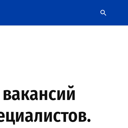
Open
Search
 вакансий
ециалистов.