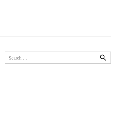
Search
for:
Search