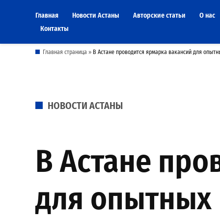
Skip
Главная
Новости Астаны
Авторские статьи
О нас
to
Контакты
content
Главная страница
»
В Астане проводится ярмарка вакансий для опытн
POSTED
НОВОСТИ АСТАНЫ
IN
В Астане про
для опытных 