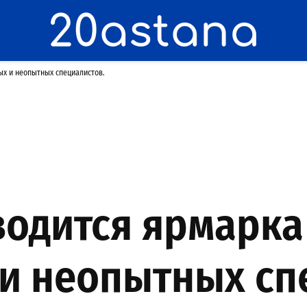
ых и неопытных специалистов.
водится ярмарка
и неопытных сп