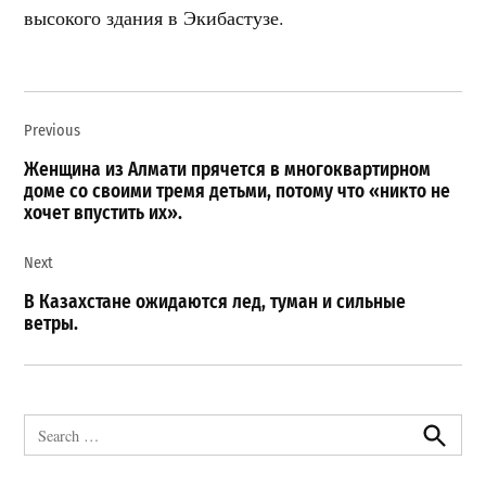
высокого здания в Экибастузе.
Навигация
Previous
по
записям
Женщина из Алмати прячется в многоквартирном
доме со своими тремя детьми, потому что «никто не
хочет впустить их».
Next
В Казахстане ожидаются лед, туман и сильные
ветры.
Search
for:
Search