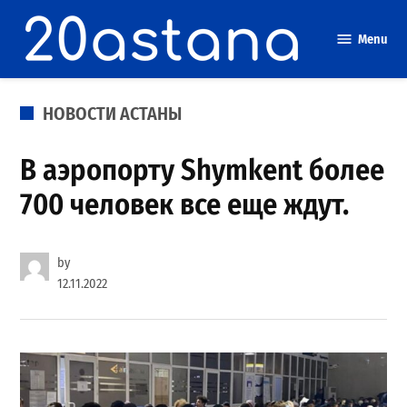
Skip
to
Menu
content
POSTED
НОВОСТИ АСТАНЫ
IN
В аэропорту Shymkent более
700 человек все еще ждут.
by
12.11.2022