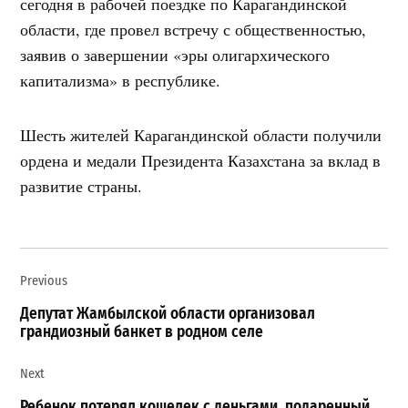
сегодня в рабочей поездке по Карагандинской
области, где провел встречу с общественностью,
заявив о завершении «эры олигархического
капитализма» в республике.
Шесть жителей Карагандинской области получили
ордена и медали Президента Казахстана за вклад в
развитие страны.
Навигация
Previous
по
записям
Депутат Жамбылской области организовал
грандиозный банкет в родном селе
Next
Ребенок потерял кошелек с деньгами, подаренный