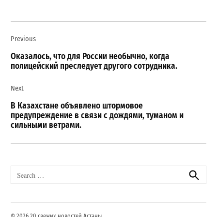
Навигация
Previous
по
записям
Оказалось, что для России необычно, когда
полицейский преследует другого сотрудника.
Next
В Казахстане объявлено штормовое
предупреждение в связи с дождями, туманом и
сильными ветрами.
Search
for:
Search
© 2026 20 свежих новостей Астаны.