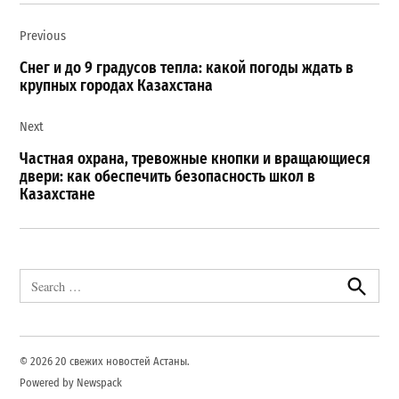
Навигация
Previous
по
записям
Снег и до 9 градусов тепла: какой погоды ждать в
крупных городах Казахстана
Next
Частная охрана, тревожные кнопки и вращающиеся
двери: как обеспечить безопасность школ в
Казахстане
Search
for:
Search
© 2026 20 свежих новостей Астаны.
Powered by Newspack