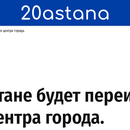
з центра города.
стане будет пере
ентра города.