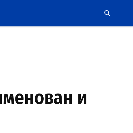
Open
Search
именован и