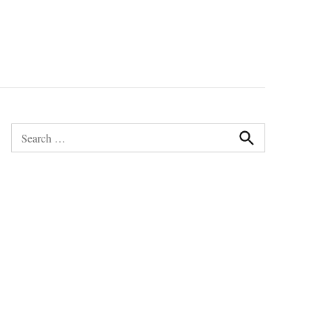
Search
for:
Search