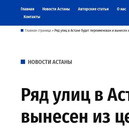
Skip
Главная
Новости Астаны
Авторские статьи
О нас
to
Контакты
content
Главная страница
»
Ряд улиц в Астане будет переименован и вынесен и
POSTED
НОВОСТИ АСТАНЫ
IN
Ряд улиц в А
вынесен из ц