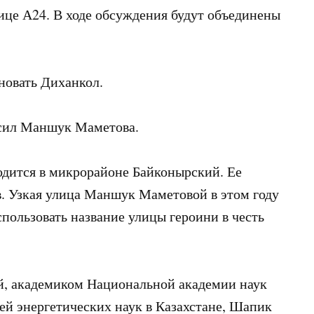
ице А24. В ходе обсуждения будут объединены
новать Диханкол.
Эсил Маншук Маметова.
дится в микрорайоне Байконырский. Ее
в. Узкая улица Маншук Маметовой в этом году
спользовать название улицы героини в честь
ей, академиком Национальной академии наук
лей энергетических наук в Казахстане, Шапик