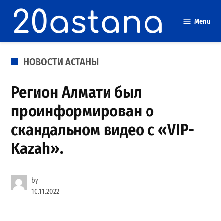
Skip
to
Menu
content
POSTED
НОВОСТИ АСТАНЫ
IN
Регион Алмати был
проинформирован о
скандальном видео с «VIP-
Kazah».
by
10.11.2022