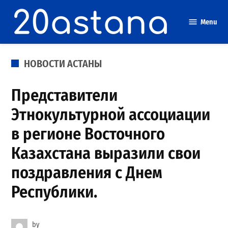
Skip
to
Menu
content
POSTED
НОВОСТИ АСТАНЫ
IN
Представители
Этнокультурной ассоциации
в регионе Восточного
Казахстана выразили свои
поздравления с Днем
Республики.
by