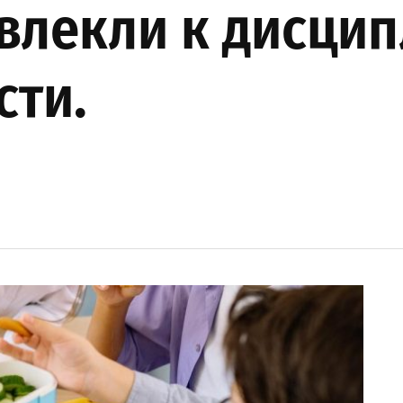
влекли к дисци
сти.