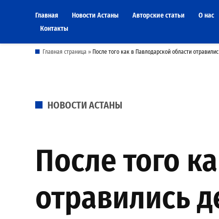
Skip
Главная
Новости Астаны
Авторские статьи
О нас
to
Контакты
content
Главная страница
»
После того как в Павлодарской области отравилис
POSTED
НОВОСТИ АСТАНЫ
IN
После того к
отравились д