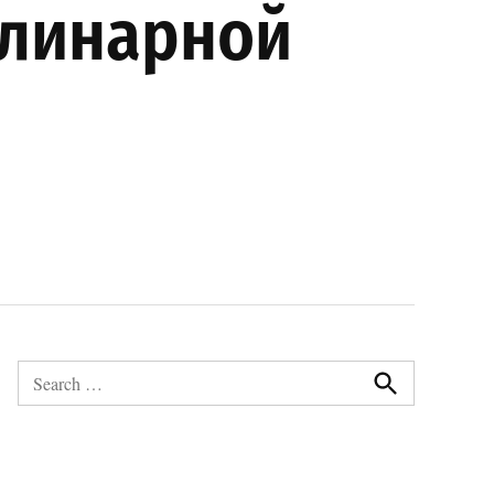
плинарной
Search
for:
Search