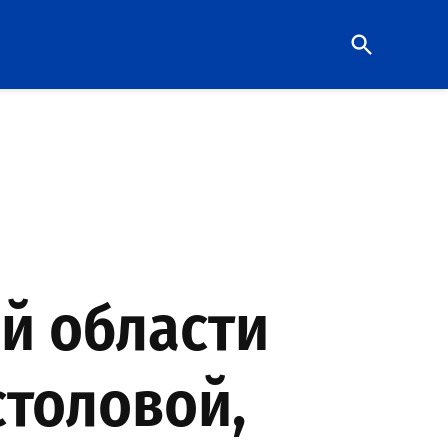
Open
Search
ой области
столовой,