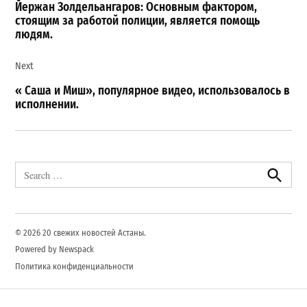
записям
Йержан Золдельангаров: Основным фактором,
стоящим за работой полиции, является помощь
людям.
Next
« Саша и Миш», популярное видео, использовалось в
исполнении.
Search
for:
Search
© 2026 20 свежих новостей Астаны.
Powered by Newspack
Политика конфиденциальности