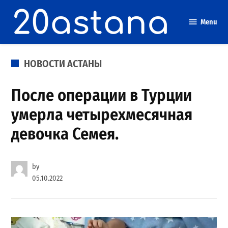
Skip
to
Menu
content
POSTED
НОВОСТИ АСТАНЫ
IN
После операции в Турции
умерла четырехмесячная
девочка Семея.
by
05.10.2022