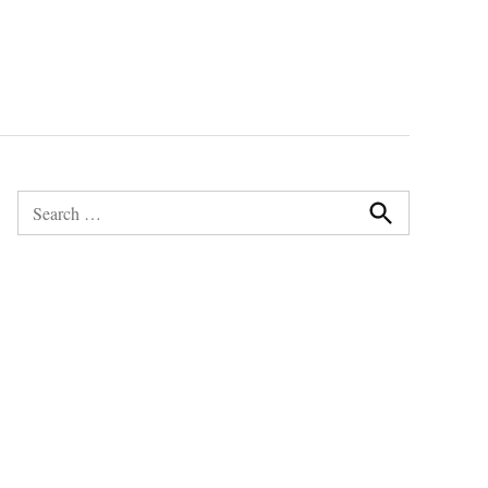
Search
for:
Search