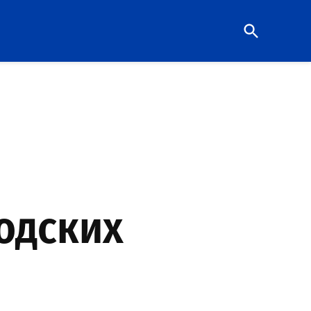
Open
Search
родских