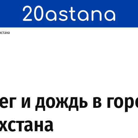
хстана
ег и дождь в го
хстана