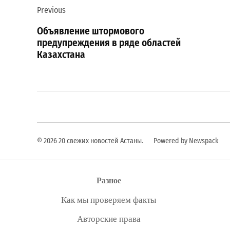
Previous
по
Объявление штормового
записям
предупреждения в ряде областей
Казахстана
© 2026 20 свежих новостей Астаны.
Powered by Newspack
Разное
Как мы проверяем факты
Авторские права