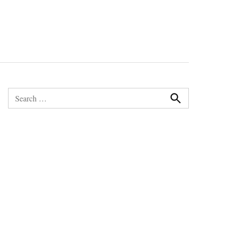
Search
for:
Search