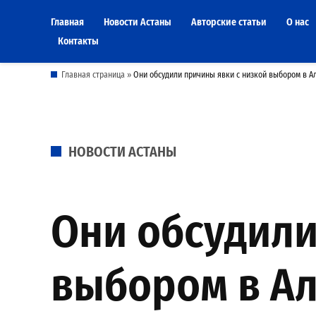
Skip
Главная
Новости Астаны
Авторские статьи
О нас
to
Контакты
content
Главная страница
»
Они обсудили причины явки с низкой выбором в А
POSTED
НОВОСТИ АСТАНЫ
IN
Они обсудили
выбором в Ал