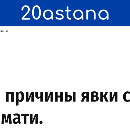
лмати.
 причины явки с
мати.