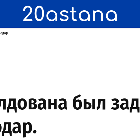
одар.
лдована был зад
дар.