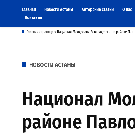
Skip
Главная
Новости Астаны
Авторские статьи
О нас
to
Контакты
content
Главная страница
»
Национал Молдована был задержан в районе Павл
POSTED
НОВОСТИ АСТАНЫ
IN
Национал Мо
районе Павло