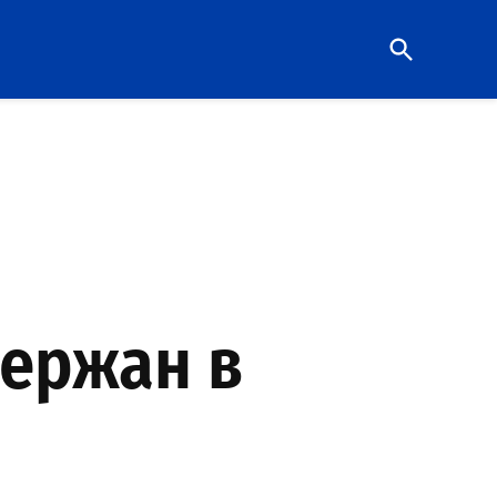
Open
Search
ержан в