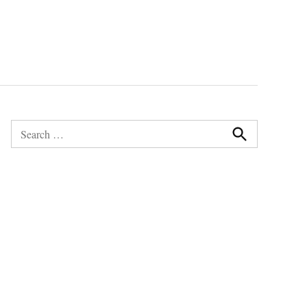
Search
for:
Search