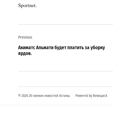
Sportnet.
Навигация
Previous
по
Акиматс Альмати будет платить за уборку
записям
ярдов.
© 2026 20 свежих новостей Астаны.
Powered by Newspack