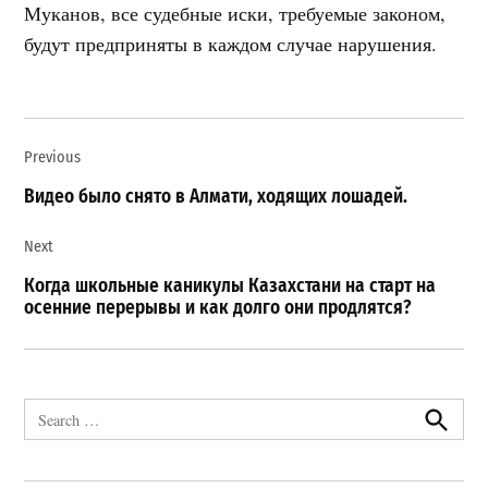
Муканов, все судебные иски, требуемые законом,
будут предприняты в каждом случае нарушения.
Навигация
Previous
по
записям
Видео было снято в Алмати, ходящих лошадей.
Next
Когда школьные каникулы Казахстани на старт на
осенние перерывы и как долго они продлятся?
Search
for:
Search