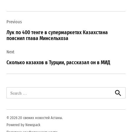
Навигация
Previous
по
записям
Лук по 400 тенге в супермаркетах Казахстана
пояснил глава Минсельхоза
Next
Сколько казахов в Турции, рассказал он в МИД
Search
for:
Search
© 2026 20 свежих новостей Астаны.
Powered by Newspack