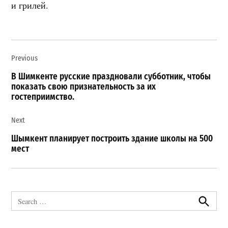
и грилей.
Навигация
Previous
по
записям
В Шимкенте русские праздновали субботник, чтобы
показать свою признательность за их
гостеприимство.
Next
Шымкент планирует построить здание школы на 500
мест
Search
for:
Search