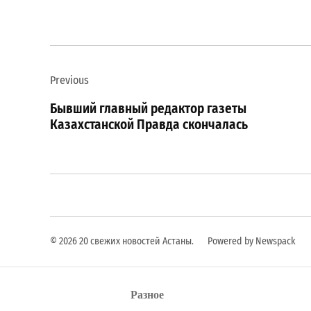
Навигация
Previous
по
Бывший главный редактор газеты
записям
Казахстанской Правда скончалась
© 2026 20 свежих новостей Астаны.
Powered by Newspack
Разное