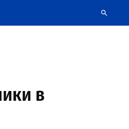
Open
Search
ики в