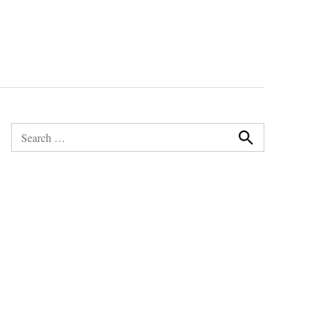
Search
for:
Search