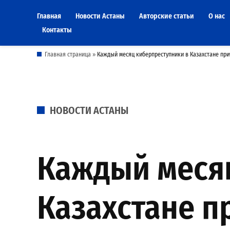
Skip
Главная
Новости Астаны
Авторские статьи
О нас
to
Контакты
content
Главная страница
»
Каждый месяц киберпреступники в Казахстане при
POSTED
НОВОСТИ АСТАНЫ
IN
Каждый меся
Казахстане п