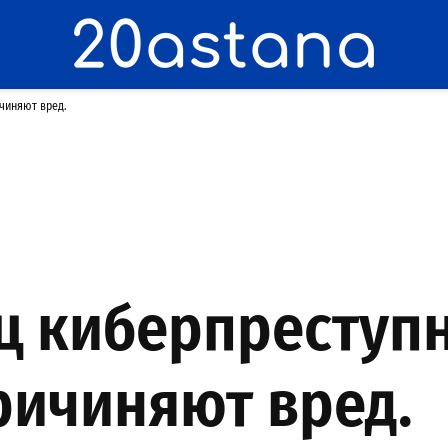
чиняют вред.
ц киберпреступн
ричиняют вред.